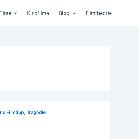
Filme
Kinofilme
Blog
Filmtheorie
,
ino Filmtipp
Tragödie