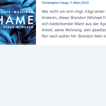
Christopher Haug
/
1. März 2012
Wer nicht um sich ringt, trägt einen 
Anderen, dieser Brandon (Michael Fas
sich bedeckender Mann aus der Age
Arbeit, seine Wohnung, sein gesells
Nur nach außen hin. Brandon liebt es