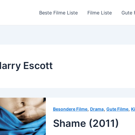
Beste Filme Liste
Filme Liste
Gute 
arry Escott
,
,
,
Besondere Filme
Drama
Gute Filme
K
Shame (2011)