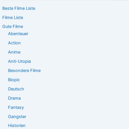
c
Beste Filme Liste
h
e
Filme Liste
n
n
Gute Filme
a
Abenteuer
c
Action
h
:
Anime
Anti-Utopia
Besondere Filme
Biopic
Deutsch
Drama
Fantasy
Gangster
Historien