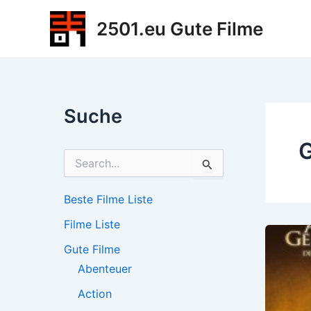
Zum
2501.eu Gute Filme
Inhalt
springen
Suche
G
S
u
c
h
Beste Filme Liste
e
Filme Liste
n
n
Gute Filme
a
c
Abenteuer
h
Action
: