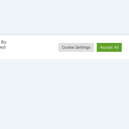
. By
led
Cookie Settings
Accept All