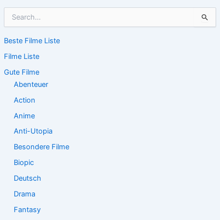
S
u
c
Beste Filme Liste
h
e
Filme Liste
n
n
Gute Filme
a
Abenteuer
c
Action
h
:
Anime
Anti-Utopia
Besondere Filme
Biopic
Deutsch
Drama
Fantasy