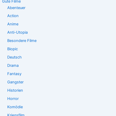
n
Gute Filme
a
Abenteuer
c
Action
h
:
Anime
Anti-Utopia
Besondere Filme
Biopic
Deutsch
Drama
Fantasy
Gangster
Historien
Horror
Komödie
Kriegsfilm