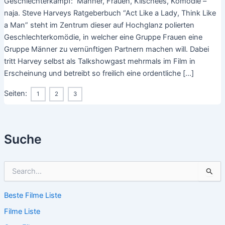
Geschlechterkampf: Männer, Frauen, Klischees, Komödie –
naja. Steve Harveys Ratgeberbuch “Act Like a Lady, Think Like
a Man” steht im Zentrum dieser auf Hochglanz polierten
Geschlechterkomödie, in welcher eine Gruppe Frauen eine
Gruppe Männer zu vernünftigen Partnern machen will. Dabei
tritt Harvey selbst als Talkshowgast mehrmals im Film in
Erscheinung und betreibt so freilich eine ordentliche […]
Seiten:
1
2
3
Suche
S
u
c
Beste Filme Liste
h
e
Filme Liste
n