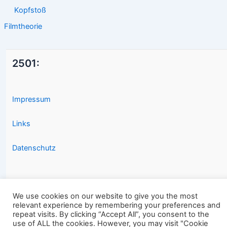
Kopfstoß
Filmtheorie
2501:
Impressum
Links
Datenschutz
We use cookies on our website to give you the most
relevant experience by remembering your preferences and
repeat visits. By clicking “Accept All”, you consent to the
Copyright © 2026 2501.eu Gute Filme |
use of ALL the cookies. However, you may visit "Cookie