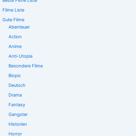
Beste Filme Liste
h
e
Filme Liste
n
n
Gute Filme
a
Abenteuer
c
Action
h
:
Anime
Anti-Utopia
Besondere Filme
Biopic
Deutsch
Drama
Fantasy
Gangster
Historien
Horror