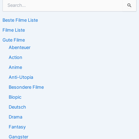
S
u
c
Beste Filme Liste
h
e
Filme Liste
n
n
Gute Filme
a
Abenteuer
c
Action
h
:
Anime
Anti-Utopia
Besondere Filme
Biopic
Deutsch
Drama
Fantasy
Gangster