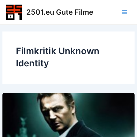
Zum
2501.eu Gute Filme
Inhalt
Main
springen
Men
Filmkritik Unknown
Identity