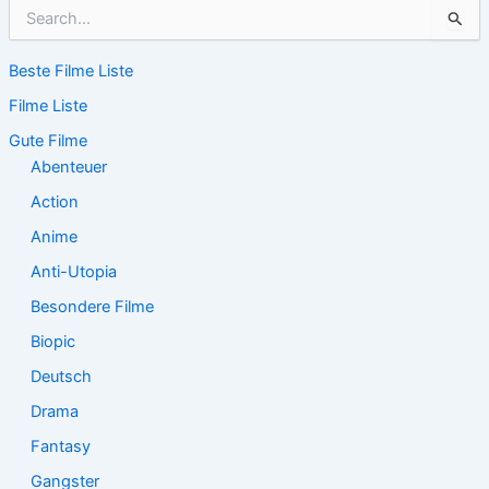
S
u
c
Beste Filme Liste
h
e
Filme Liste
n
n
Gute Filme
a
Abenteuer
c
Action
h
:
Anime
Anti-Utopia
Besondere Filme
Biopic
Deutsch
Drama
Fantasy
Gangster