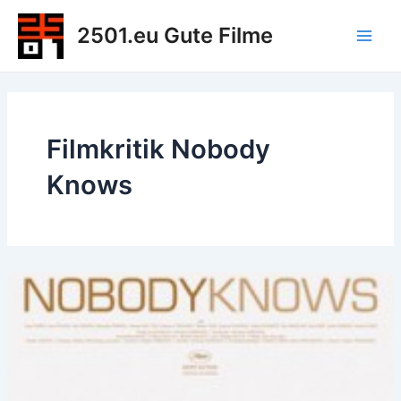
Zum
2501.eu Gute Filme
Inhalt
Main
springen
Men
Filmkritik Nobody
Knows