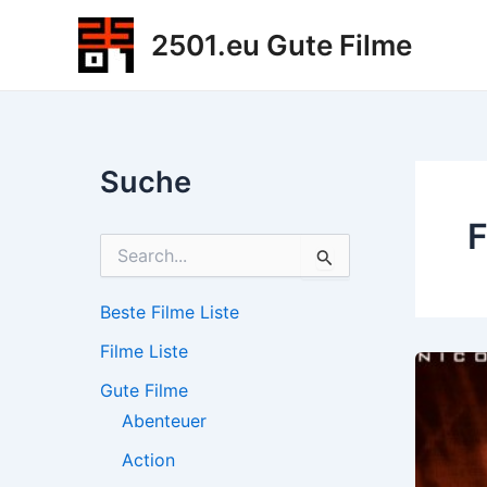
Zum
2501.eu Gute Filme
Inhalt
springen
Suche
F
S
u
c
h
Beste Filme Liste
e
Filme Liste
n
n
Gute Filme
a
c
Abenteuer
h
Action
: