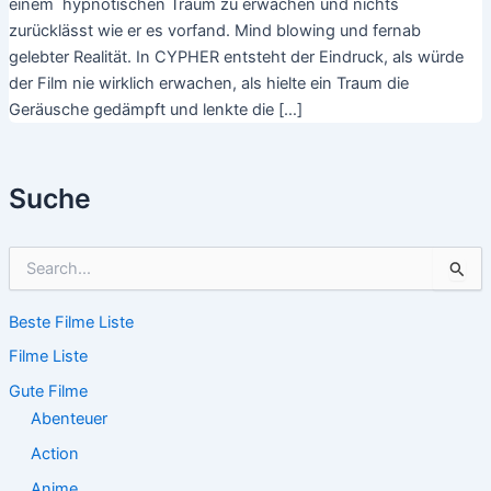
einem hypnotischen Traum zu erwachen und nichts
zurücklässt wie er es vorfand. Mind blowing und fernab
gelebter Realität. In CYPHER entsteht der Eindruck, als würde
der Film nie wirklich erwachen, als hielte ein Traum die
Geräusche gedämpft und lenkte die […]
Suche
S
u
c
Beste Filme Liste
h
e
Filme Liste
n
n
Gute Filme
a
Abenteuer
c
Action
h
:
Anime