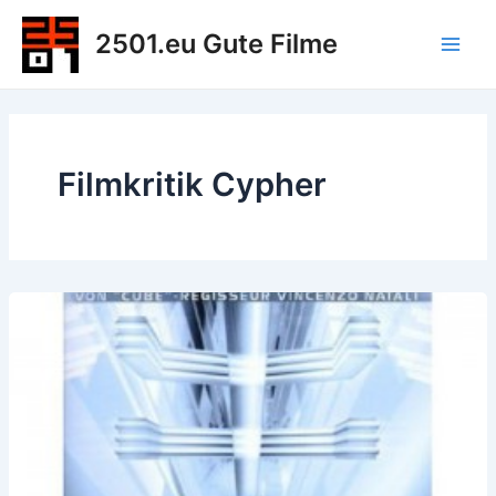
Zum
2501.eu Gute Filme
Inhalt
Main
springen
Men
Filmkritik Cypher