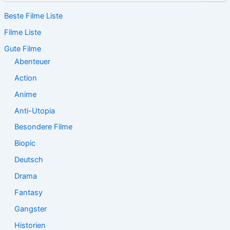
c
Beste Filme Liste
h
e
Filme Liste
n
n
Gute Filme
a
Abenteuer
c
Action
h
:
Anime
Anti-Utopia
Besondere Filme
Biopic
Deutsch
Drama
Fantasy
Gangster
Historien