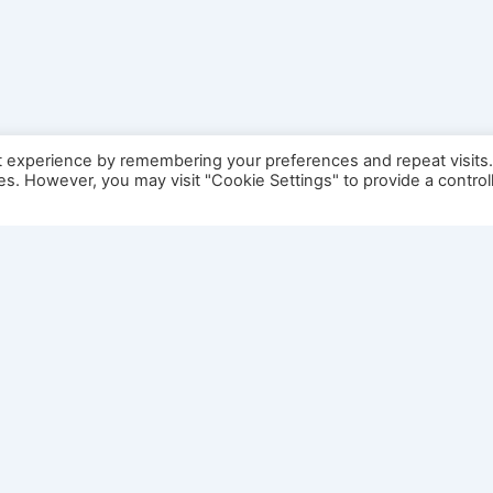
t experience by remembering your preferences and repeat visits
ies. However, you may visit "Cookie Settings" to provide a control