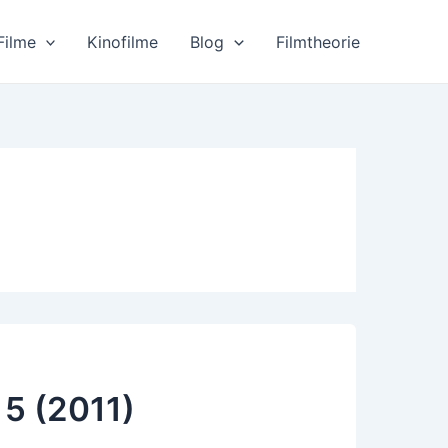
Filme
Kinofilme
Blog
Filmtheorie
 5 (2011)