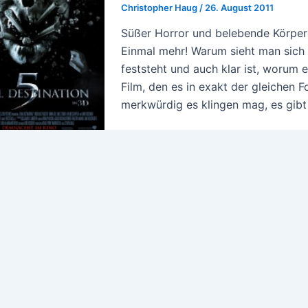
Christopher Haug
/
26. August 2011
Süßer Horror und belebende Körper
Einmal mehr! Warum sieht man sich 
feststeht und auch klar ist, worum 
Film, den es in exakt der gleichen 
merkwürdig es klingen mag, es gibt 