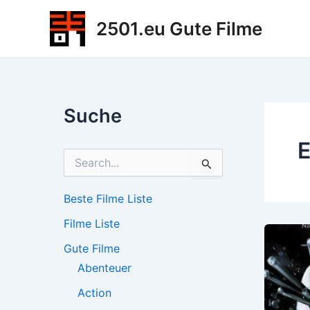
Zum
2501.eu Gute Filme
Inhalt
springen
Suche
E
S
u
c
h
Beste Filme Liste
e
Filme Liste
n
n
Gute Filme
a
c
Abenteuer
h
Action
: