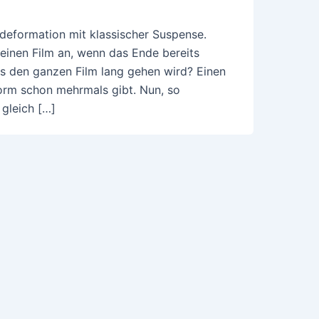
deformation mit klassischer Suspense.
einen Film an, wenn das Ende bereits
es den ganzen Film lang gehen wird? Einen
Form schon mehrmals gibt. Nun, so
gleich […]