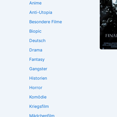
Anime
Anti-Utopia
Besondere Filme
Biopic
Deutsch
Drama
Fantasy
Gangster
Historien
Horror
Komödie
Kriegsfilm
Mädchenfilm