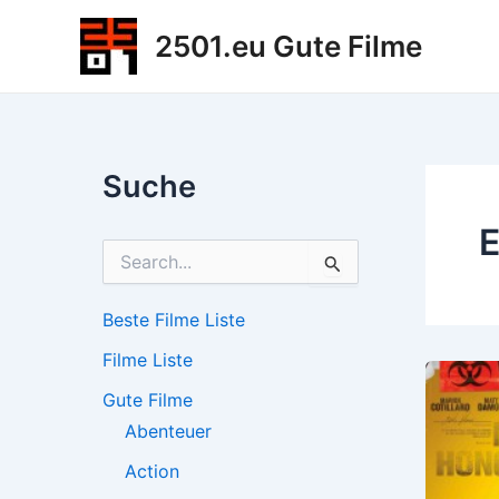
Zum
2501.eu Gute Filme
Inhalt
springen
Suche
E
S
u
c
h
Beste Filme Liste
e
Filme Liste
n
n
Gute Filme
a
c
Abenteuer
h
Action
: