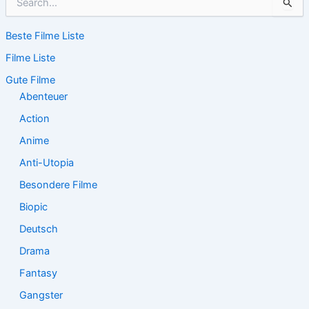
u
c
Beste Filme Liste
h
e
Filme Liste
n
n
Gute Filme
a
Abenteuer
c
Action
h
:
Anime
Anti-Utopia
Besondere Filme
Biopic
Deutsch
Drama
Fantasy
Gangster