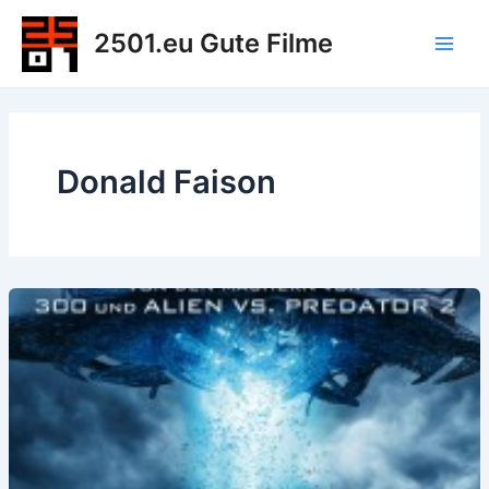
Zum
2501.eu Gute Filme
Inhalt
Main
springen
Men
Donald Faison