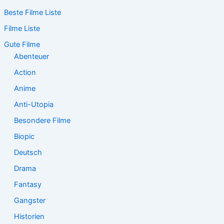
c
Beste Filme Liste
h
e
Filme Liste
n
n
Gute Filme
a
Abenteuer
c
Action
h
:
Anime
Anti-Utopia
Besondere Filme
Biopic
Deutsch
Drama
Fantasy
Gangster
Historien