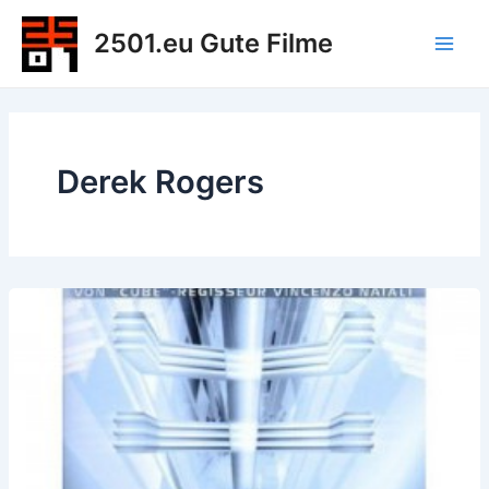
Zum
2501.eu Gute Filme
Inhalt
Main
springen
Men
Derek Rogers