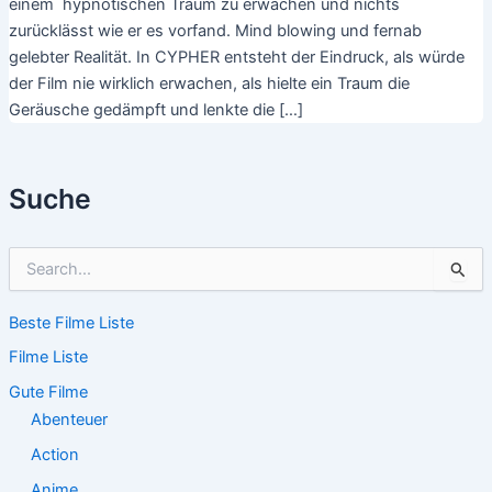
einem hypnotischen Traum zu erwachen und nichts
zurücklässt wie er es vorfand. Mind blowing und fernab
gelebter Realität. In CYPHER entsteht der Eindruck, als würde
der Film nie wirklich erwachen, als hielte ein Traum die
Geräusche gedämpft und lenkte die […]
Suche
S
u
c
Beste Filme Liste
h
e
Filme Liste
n
n
Gute Filme
a
Abenteuer
c
Action
h
:
Anime