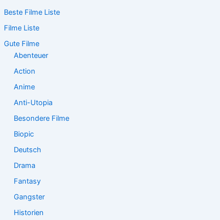
c
Beste Filme Liste
h
e
Filme Liste
n
n
Gute Filme
a
Abenteuer
c
Action
h
:
Anime
Anti-Utopia
Besondere Filme
Biopic
Deutsch
Drama
Fantasy
Gangster
Historien