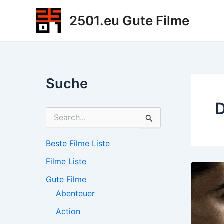
Zum
2501.eu Gute Filme
Inhalt
springen
Suche
D
S
u
c
h
Beste Filme Liste
e
Filme Liste
n
n
Gute Filme
a
c
Abenteuer
h
Action
: