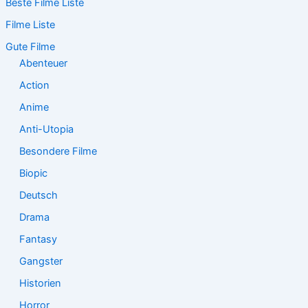
Beste Filme Liste
h
e
Filme Liste
n
n
Gute Filme
a
Abenteuer
c
Action
h
:
Anime
Anti-Utopia
Besondere Filme
Biopic
Deutsch
Drama
Fantasy
Gangster
Historien
Horror