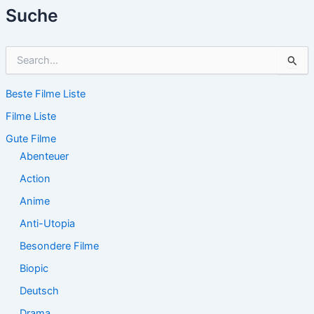
Suche
S
u
c
Beste Filme Liste
h
e
Filme Liste
n
n
Gute Filme
a
Abenteuer
c
Action
h
:
Anime
Anti-Utopia
Besondere Filme
Biopic
Deutsch
Drama