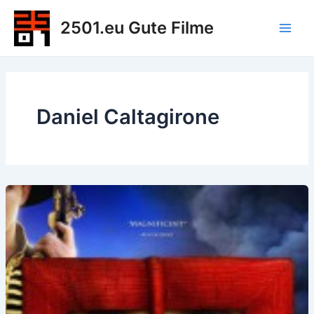
Zum
2501.eu Gute Filme
Inhalt
Main
springen
Men
Daniel Caltagirone