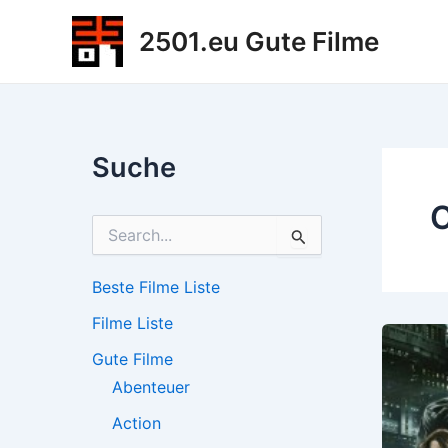
Zum
2501.eu Gute Filme
Inhalt
springen
Suche
C
S
u
c
h
Beste Filme Liste
e
Filme Liste
n
n
Gute Filme
a
c
Abenteuer
h
Action
: