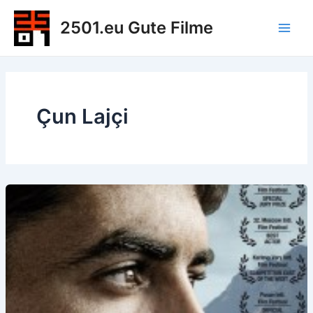
Zum
2501.eu Gute Filme
Inhalt
Main
springen
Men
Çun Lajçi