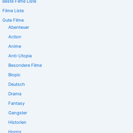
Beste Filme Liste
h
e
Filme Liste
n
n
Gute Filme
a
Abenteuer
c
Action
h
:
Anime
Anti-Utopia
Besondere Filme
Biopic
Deutsch
Drama
Fantasy
Gangster
Historien
Horror