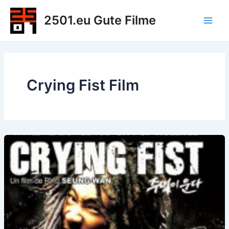
Zum
2501.eu Gute Filme
Inhalt
Main
springen
Men
Crying Fist Film