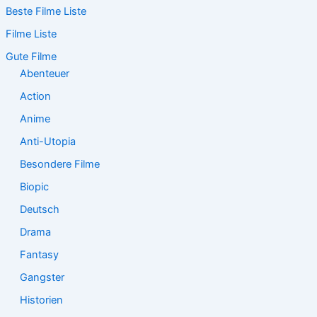
Beste Filme Liste
h
e
Filme Liste
n
n
Gute Filme
a
Abenteuer
c
Action
h
:
Anime
Anti-Utopia
Besondere Filme
Biopic
Deutsch
Drama
Fantasy
Gangster
Historien