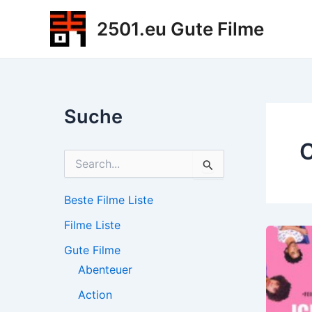
Zum
2501.eu Gute Filme
Inhalt
springen
Suche
S
u
c
h
Beste Filme Liste
e
Filme Liste
n
n
Gute Filme
a
c
Abenteuer
h
Action
: