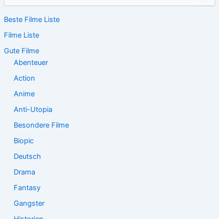
u
c
Beste Filme Liste
h
e
Filme Liste
n
n
Gute Filme
a
Abenteuer
c
Action
h
:
Anime
Anti-Utopia
Besondere Filme
Biopic
Deutsch
Drama
Fantasy
Gangster
Historien