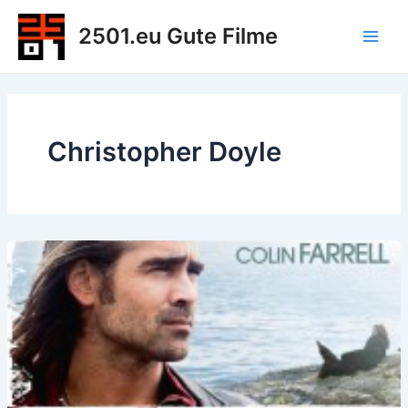
Zum
2501.eu Gute Filme
Inhalt
Main
springen
Men
Christopher Doyle