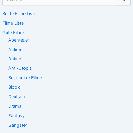
u
c
Beste Filme Liste
h
e
Filme Liste
n
n
Gute Filme
a
Abenteuer
c
Action
h
:
Anime
Anti-Utopia
Besondere Filme
Biopic
Deutsch
Drama
Fantasy
Gangster