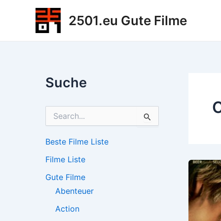
Zum
2501.eu Gute Filme
Inhalt
springen
Suche
C
S
u
c
h
Beste Filme Liste
e
Filme Liste
n
n
Gute Filme
a
c
Abenteuer
h
Action
: