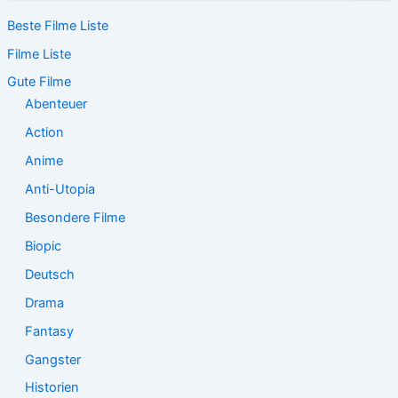
c
Beste Filme Liste
h
e
Filme Liste
n
n
Gute Filme
a
Abenteuer
c
Action
h
:
Anime
Anti-Utopia
Besondere Filme
Biopic
Deutsch
Drama
Fantasy
Gangster
Historien