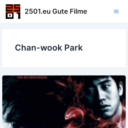
Zum
2501.eu Gute Filme
Inhalt
Main
springen
Men
Chan-wook Park