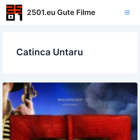
Zum
2501.eu Gute Filme
Inhalt
Main
springen
Men
Catinca Untaru