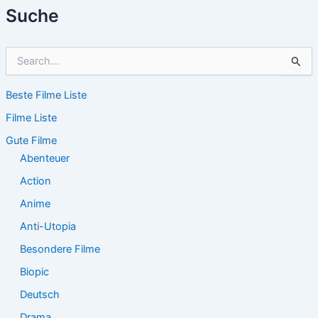
Suche
S
u
c
Beste Filme Liste
h
e
Filme Liste
n
n
Gute Filme
a
Abenteuer
c
Action
h
:
Anime
Anti-Utopia
Besondere Filme
Biopic
Deutsch
Drama