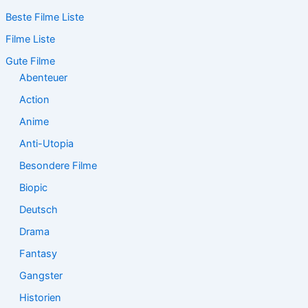
c
Beste Filme Liste
h
e
Filme Liste
n
n
Gute Filme
a
Abenteuer
c
Action
h
:
Anime
Anti-Utopia
Besondere Filme
Biopic
Deutsch
Drama
Fantasy
Gangster
Historien