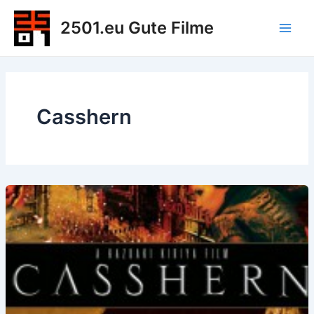
Zum
2501.eu Gute Filme
Inhalt
Main
springen
Men
Casshern