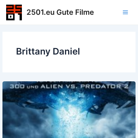
Zum
2501.eu Gute Filme
Inhalt
Main
springen
Men
Brittany Daniel