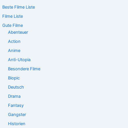
c
Beste Filme Liste
h
e
Filme Liste
n
n
Gute Filme
a
Abenteuer
c
Action
h
:
Anime
Anti-Utopia
Besondere Filme
Biopic
Deutsch
Drama
Fantasy
Gangster
Historien