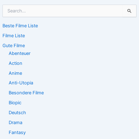
S
u
c
Beste Filme Liste
h
e
Filme Liste
n
n
Gute Filme
a
Abenteuer
c
Action
h
:
Anime
Anti-Utopia
Besondere Filme
Biopic
Deutsch
Drama
Fantasy