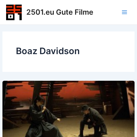
Zum
2501.eu Gute Filme
Inhalt
Main
springen
Men
Boaz Davidson