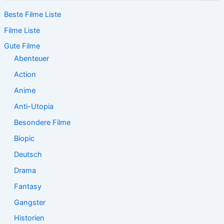
c
Beste Filme Liste
h
e
Filme Liste
n
n
Gute Filme
a
Abenteuer
c
Action
h
:
Anime
Anti-Utopia
Besondere Filme
Biopic
Deutsch
Drama
Fantasy
Gangster
Historien