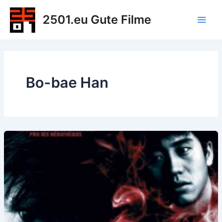
Zum
2501.eu Gute Filme
Inhalt
Main
springen
Men
Bo-bae Han