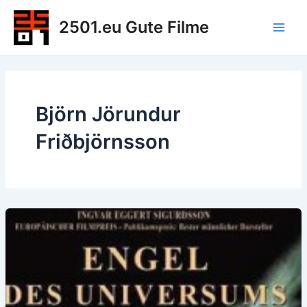
Zum
2501.eu Gute Filme
Inhalt
Main
springen
Men
Björn Jörundur
Friðbjörnsson