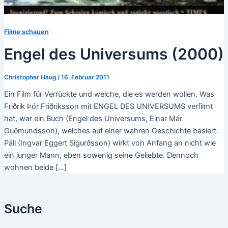
Filme schauen
Engel des Universums (2000)
Christopher Haug
/
16. Februar 2011
Ein Film für Verrückte und welche, die es werden wollen. Was
Friðrik Þór Friðriksson mit ENGEL DES UNIVERSUMS verfilmt
hat, war ein Buch (Engel des Universums, Einar Már
Guðmundsson), welches auf einer wahren Geschichte basiert.
Páll (Ingvar Eggert Sigurðsson) wirkt von Anfang an nicht wie
ein junger Mann, eben sowenig seine Geliebte. Dennoch
wohnen beide […]
Suche