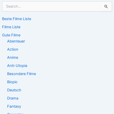
S
u
c
Beste Filme Liste
h
e
Filme Liste
n
n
Gute Filme
a
Abenteuer
c
Action
h
:
Anime
Anti-Utopia
Besondere Filme
Biopic
Deutsch
Drama
Fantasy