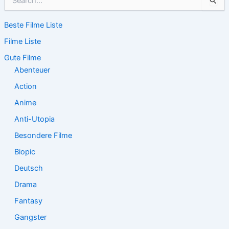
u
c
Beste Filme Liste
h
e
Filme Liste
n
n
Gute Filme
a
Abenteuer
c
Action
h
:
Anime
Anti-Utopia
Besondere Filme
Biopic
Deutsch
Drama
Fantasy
Gangster