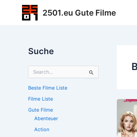
Zum
2501.eu Gute Filme
Inhalt
springen
Suche
B
S
u
c
h
Beste Filme Liste
e
Filme Liste
n
n
Gute Filme
a
c
Abenteuer
h
Action
: