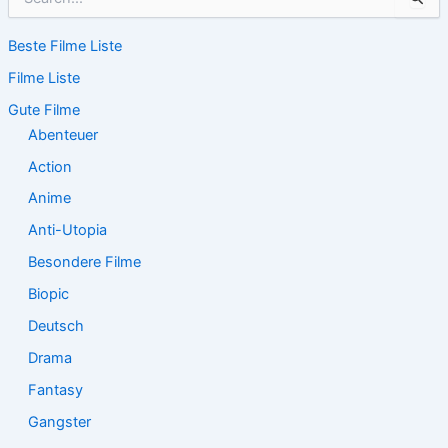
u
c
Beste Filme Liste
h
e
Filme Liste
n
n
Gute Filme
a
Abenteuer
c
Action
h
:
Anime
Anti-Utopia
Besondere Filme
Biopic
Deutsch
Drama
Fantasy
Gangster