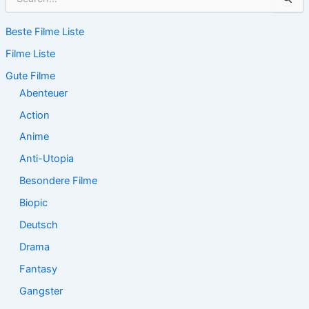
u
c
Beste Filme Liste
h
e
Filme Liste
n
n
Gute Filme
a
Abenteuer
c
Action
h
:
Anime
Anti-Utopia
Besondere Filme
Biopic
Deutsch
Drama
Fantasy
Gangster