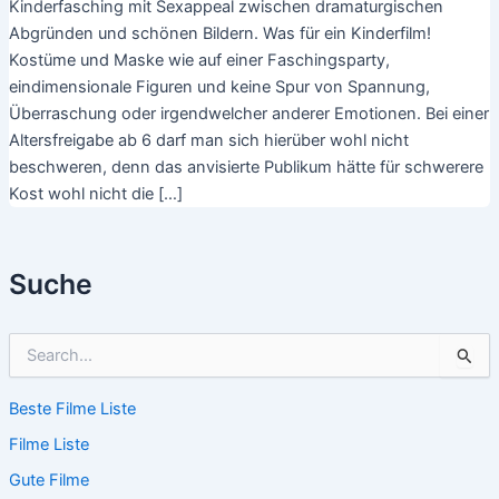
Kinderfasching mit Sexappeal zwischen dramaturgischen
Abgründen und schönen Bildern. Was für ein Kinderfilm!
Kostüme und Maske wie auf einer Faschingsparty,
eindimensionale Figuren und keine Spur von Spannung,
Überraschung oder irgendwelcher anderer Emotionen. Bei einer
Altersfreigabe ab 6 darf man sich hierüber wohl nicht
beschweren, denn das anvisierte Publikum hätte für schwerere
Kost wohl nicht die […]
Suche
S
u
c
Beste Filme Liste
h
e
Filme Liste
n
n
Gute Filme
a