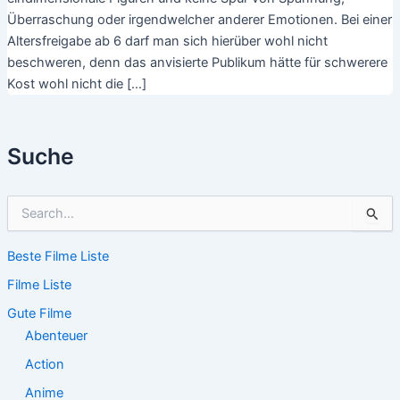
Überraschung oder irgendwelcher anderer Emotionen. Bei einer
Altersfreigabe ab 6 darf man sich hierüber wohl nicht
beschweren, denn das anvisierte Publikum hätte für schwerere
Kost wohl nicht die […]
Suche
S
u
c
Beste Filme Liste
h
e
Filme Liste
n
n
Gute Filme
a
Abenteuer
c
Action
h
:
Anime