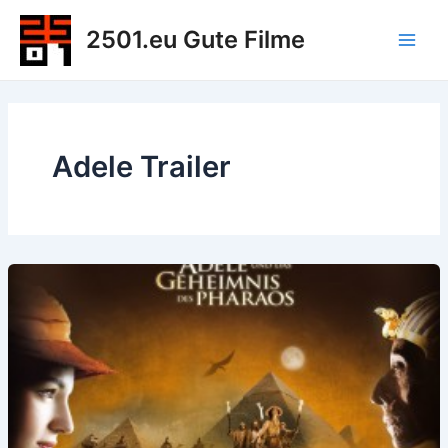
Zum
2501.eu Gute Filme
Inhalt
Main
springen
Men
Adele Trailer