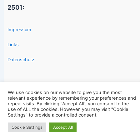
2501:
Impressum
Links
Datenschutz
We use cookies on our website to give you the most
relevant experience by remembering your preferences and
Copyright © 2026 2501.eu Gute Filme |
repeat visits. By clicking “Accept All”, you consent to the
use of ALL the cookies. However, you may visit "Cookie
Settings" to provide a controlled consent.
Cookie Settings
Accept All