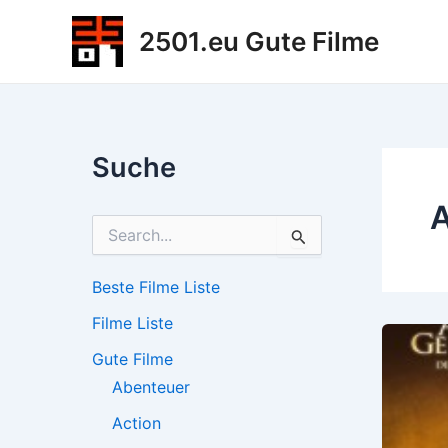
Zum
2501.eu Gute Filme
Inhalt
springen
Suche
A
S
u
c
h
Beste Filme Liste
e
Filme Liste
n
n
Gute Filme
a
c
Abenteuer
h
Action
: