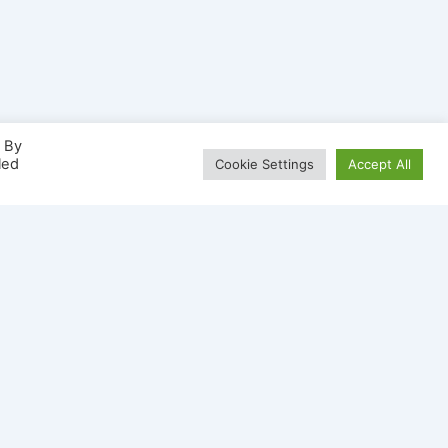
. By
led
Cookie Settings
Accept All