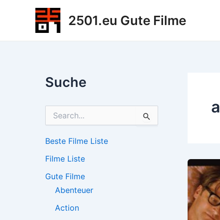
Zum
2501.eu Gute Filme
Inhalt
springen
Suche
a
S
u
c
h
Beste Filme Liste
e
Filme Liste
n
n
Gute Filme
a
c
Abenteuer
h
Action
: