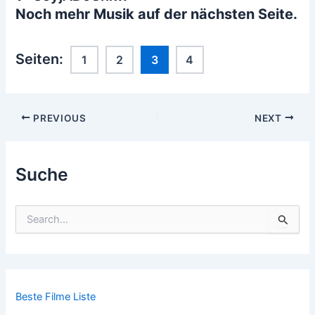
Noch mehr Musik auf der nächsten Seite.
Seiten:
1
2
3
4
Post
PREVIOUS
NEXT
navigation
Suche
S
u
c
h
e
n
n
Beste Filme Liste
a