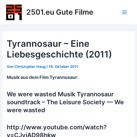
Zum
2501.eu Gute Filme
Inhalt
Main
springen
Men
Tyrannosaur – Eine
Liebesgeschichte (2011)
Von
Christopher Haug
/
16. Oktober 2011
Musik aus dem Film Tyrannosaur:
We were wasted Musik Tyrannosaur
soundtrack – The Leisure Society — We
were wasted
http://www.youtube.com/watch?
v=CJyjAD98hkw