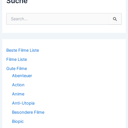
Suche
S
u
c
h
e
n
n
Beste Filme Liste
a
Filme Liste
c
h
Gute Filme
:
Abenteuer
Action
Anime
Anti-Utopia
Besondere Filme
Biopic