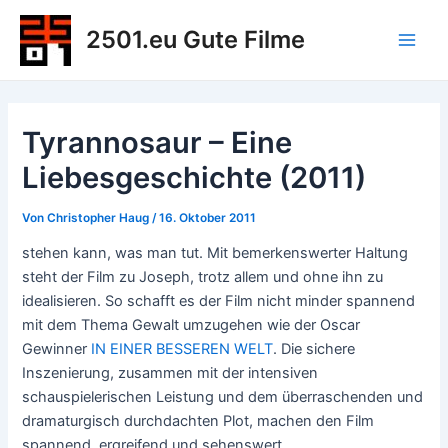
Zum
2501.eu Gute Filme
Inhalt
Main
springen
Men
Tyrannosaur – Eine
Liebesgeschichte (2011)
Von
Christopher Haug
/
16. Oktober 2011
stehen kann, was man tut. Mit bemerkenswerter Haltung
steht der Film zu Joseph, trotz allem und ohne ihn zu
idealisieren. So schafft es der Film nicht minder spannend
mit dem Thema Gewalt umzugehen wie der Oscar
Gewinner
IN EINER BESSEREN WELT
. Die sichere
Inszenierung, zusammen mit der intensiven
schauspielerischen Leistung und dem überraschenden und
dramaturgisch durchdachten Plot, machen den Film
spannend, ergreifend und sehenswert.