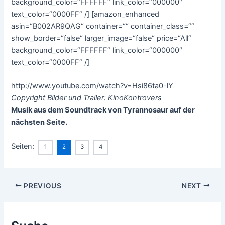
background_color=“FFFFFF“ link_color=“000000″
text_color=“0000FF“ /] [amazon_enhanced
asin=“B002AR9QAG“ container=““ container_class=““
show_border=“false“ larger_image=“false“ price=“All“
background_color=“FFFFFF“ link_color=“000000″
text_color=“0000FF“ /]
http://www.youtube.com/watch?v=Hsi86ta0-lY
Copyright Bilder und Trailer: KinoKontrovers
Musik aus dem Soundtrack von Tyrannosaur auf der
nächsten Seite.
Seiten:
1
2
3
4
Post
PREVIOUS
NEXT
navigation