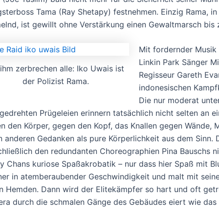
sterboss Tama (Ray Shetapy) festnehmen. Einzig Rama, in
elnd, ist gewillt ohne Verstärkung einen Gewaltmarsch bis 
Mit fordernder Musik
Linkin Park Sänger Mi
ihm zerbrechen alle: Iko Uwais ist
Regisseur Gareth Eva
der Polizist Rama.
indonesischen Kampfk
Die nur moderat unte
gedrehten Prügeleien erinnern tatsächlich nicht selten an 
n den Körper, gegen den Kopf, das Knallen gegen Wände,
n anderen Gedanken als pure Körperlichkeit aus dem Sinn. 
schließlich den redundanten Choreographien Pina Bauschs n
y Chans kuriose Spaßakrobatik – nur dass hier Spaß mit Bl
er in atemberaubender Geschwindigkeit und malt mit sein
n Hemden. Dann wird der Elitekämpfer so hart und oft getr
ra durch die schmalen Gänge des Gebäudes eiert wie das P