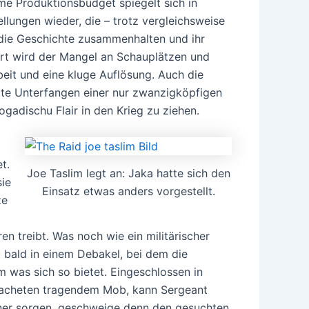
same Produktionsbudget spiegelt sich in
lungen wieder, die – trotz vergleichsweise
 die Geschichte zusammenhalten und ihr
ert wird der Mangel an Schauplätzen und
eit und eine kluge Auflösung. Auch die
erte Unterfangen einer nur zwanzigköpfigen
gadischu Flair in den Krieg zu ziehen.
t.
Joe Taslim legt an: Jaka hatte sich den
ie
Einsatz etwas anders vorgestellt.
ze
 treibt. Was noch wie ein militärischer
bald in einem Debakel, bei dem die
 was sich so bietet. Eingeschlossen in
cheten tragendem Mob, kann Sergeant
änner sorgen, geschweige denn den gesuchten