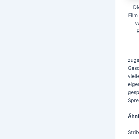
Di
Film
v
zuge
Gesc
viel
eige
gesp
Spre
Ähnl
Stri