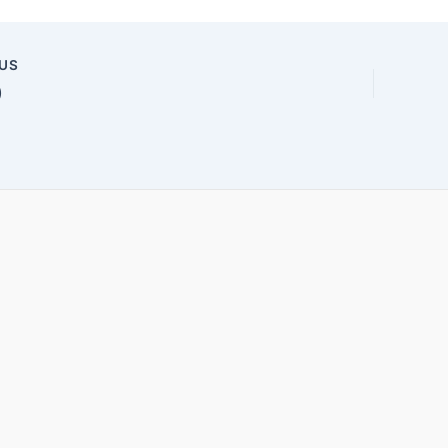
US
n
)