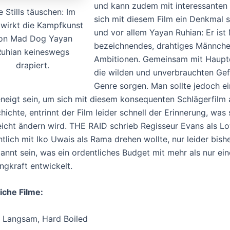
und kann zudem mit interessanten 
e Stills täuschen: Im
sich mit diesem Film ein Denkmal 
 wirkt die Kampfkunst
und vor allem Yayan Ruhian: Er ist
on Mad Dog Yayan
bezeichnendes, drahtiges Männche
Ruhian keineswegs
Ambitionen. Gemeinsam mit Hauptd
drapiert.
die wilden und unverbrauchten Gefe
Genre sorgen. Man sollte jedoch e
neigt sein, um sich mit diesem konsequenten Schlägerfilm
hichte, entrinnt der Film leider schnell der Erinnerung, w
leicht ändern wird. THE RAID schrieb Regisseur Evans als L
ntlich mit Iko Uwais als Rama drehen wollte, nur leider bish
annt sein, was ein ordentliches Budget mit mehr als nur e
ngkraft entwickelt.
iche Filme:
b Langsam, Hard Boiled