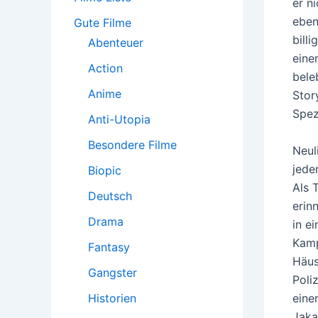
h
er n
:
eben
Gute Filme
bill
Abenteuer
eine
Action
bele
Anime
Stor
Spez
Anti-Utopia
Besondere Filme
Neul
jede
Biopic
Als 
Deutsch
erin
Drama
in e
Kamp
Fantasy
Häus
Gangster
Poli
eine
Historien
Jaka