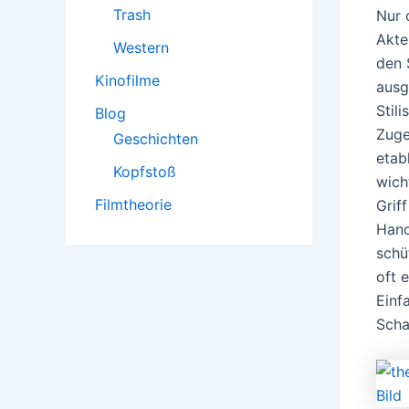
Trash
Nur 
Akte
Western
den 
Kinofilme
ausg
Stil
Blog
Zuge
Geschichten
etab
Kopfstoß
wich
Filmtheorie
Grif
Hand
schü
oft 
Einf
Scha