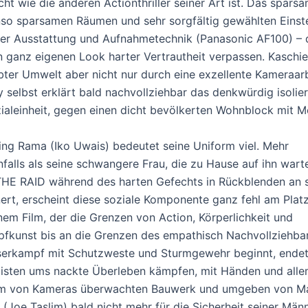
icht wie die anderen Actionthriller seiner Art ist. Das spar
so sparsamen Räumen und sehr sorgfältig gewählten Einstel
iger Ausstattung und Aufnahmetechnik (Panasonic AF100) –
n ganz eigenen Look harter Vertrautheit verpassen. Kaschi
bter Umwelt aber nicht nur durch eine exzellente Kameraarb
y selbst erklärt bald nachvollziehbar das denkwürdig isoli
ialeinheit, gegen einen dicht bevölkerten Wohnblock mit Mo
ing Rama (Iko Uwais) bedeutet seine Uniform viel. Mehr
nfalls als seine schwangere Frau, die zu Hause auf ihn warte
THE RAID während des harten Gefechts in Rückblenden an s
nert, erscheint diese soziale Komponente ganz fehl am Plat
inem Film, der die Grenzen von Action, Körperlichkeit und
fkunst bis an die Grenzen des empathisch Nachvollziehbaren
erkampf mit Schutzweste und Sturmgewehr beginnt, endet 
zisten ums nackte Überleben kämpfen, mit Händen und allem
m von Kameras überwachten Bauwerk und umgeben von Ma
 (Joe Taslim) bald nicht mehr für die Sicherheit seiner M