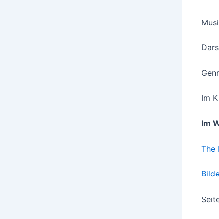
Musi
Dars
Genr
Im K
Im 
The 
Bild
Seit