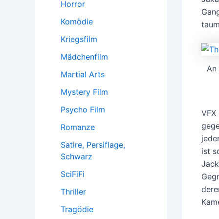
Horror
Gang
Komödie
taum
Kriegsfilm
Mädchenfilm
An 
Martial Arts
Mystery Film
Psycho Film
VFX 
gege
Romanze
jede
Satire, Persiflage,
ist 
Schwarz
Jack
SciFiFi
Gegn
dere
Thriller
Kame
Tragödie