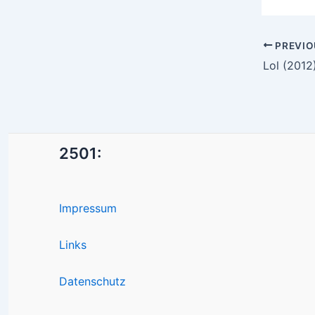
Post
PREVIO
navigatio
Lol (2012
2501:
Impressum
Links
Datenschutz