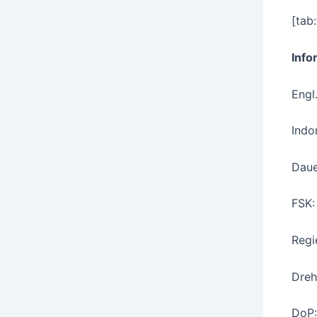
[tab:
Info
Engl
Indo
Daue
FSK:
Regi
Dreh
DoP: