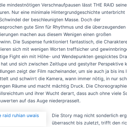
die mindestnötigen Verschnaufpausen lässt THE RAID seine
uren. Nur eine minimale Hintergrundgeschichte unterbricht
Schwindel der beschleunigten Masse. Doch der
esprochen gute Sinn für Rhythmus und die überzeugenden
isierungen machen aus diesem Wenigen einen großen
winn. Die Suspense funktioniert fantastisch, die Charakter
lieren sich mit wenigen Worten treffsicher und gewinnbringe
tige Fight ein mit Höhe- und Wendepunkten gespicktes Dram
f hat und sich zwischen Zeitlupe und gestylter Perspektive ke
lungen zeigt der Film nacheinander, um sie auch ja bis ins
ttelt und schwirrt die Kamera, wann immer nötig, in nur s
engen Räume und macht mächtig Druck. Die Choreographien 
allsreichtum und ihrer Wucht derart, dass auch ohne viele S
uwerten auf das Auge niederprasselt.
Die Story mag nicht sonderlich ergie
überrascht bis zuletzt, trifft den r