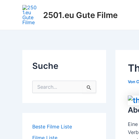
Zum
Inhalt
2501.eu Gute Filme
springen
Suche
Th
Von
C
S
u
c
h
Ab
e
n
n
Eine
Beste Filme Liste
a
Verb
c
Filme Liste