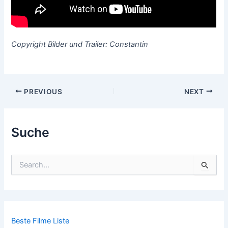
Copyright Bilder und Trailer: Constantin
Post
PREVIOUS
NEXT
navigation
Suche
S
u
c
h
e
n
n
Beste Filme Liste