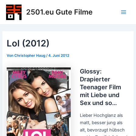
Zum
2501.eu Gute Filme
Inhalt
Main
springen
Men
Lol (2012)
Von
Christopher Haug
/
4. Juni 2012
Glossy:
Drapierter
Teenager Film
mit Liebe und
Sex und so…
Lieber Hochglanz als
matt, besser jung als
alt, bevorzugt hübsch