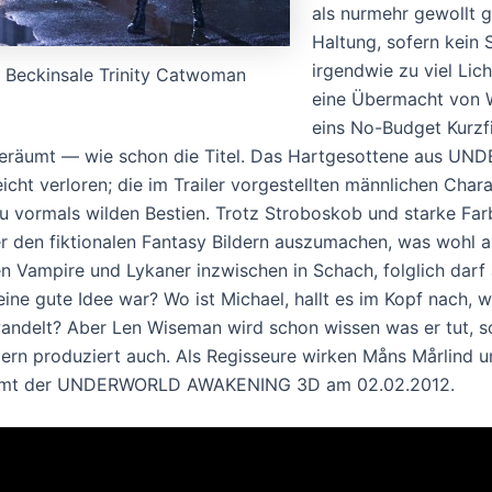
als nurmehr gewollt 
Haltung, sofern kein
irgendwie zu viel Li
Beckinsale Trinity Catwoman
eine Übermacht von W
eins No-Budget Kurzfi
eräumt — wie schon die Titel. Das Hartgesottene aus UND
leicht verloren; die im Trailer vorgestellten männlichen Ch
zu vormals wilden Bestien. Trotz Stroboskob und starke Farb
er den fiktionalen Fantasy Bildern auszumachen, was wohl 
en Vampire und Lykaner inzwischen in Schach, folglich darf 
eine gute Idee war? Wo ist Michael, hallt es im Kopf nach, wo
andelt? Aber Len Wiseman wird schon wissen was er tut, sch
ern produziert auch. Als Regisseure wirken Måns Mårlind un
mt der UNDERWORLD AWAKENING 3D am 02.02.2012.