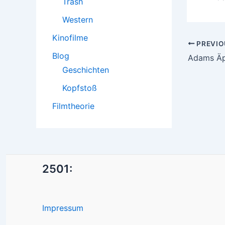
Trash
Western
Kinofilme
Post
PREVIO
Blog
navigatio
Adams Äp
Geschichten
Kopfstoß
Filmtheorie
2501:
Impressum