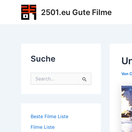
Zum
2501.eu Gute Filme
Inhalt
springen
Suche
Un
Von
C
S
u
c
h
e
n
n
Beste Filme Liste
a
c
Filme Liste
h