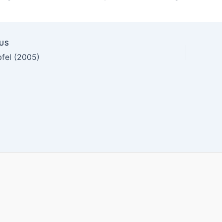
US
n
fel (2005)