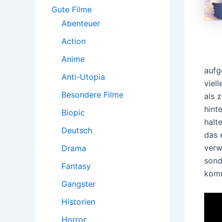
:
Gute Filme
Abenteuer
Action
Anime
aufg
Anti-Utopia
viel
Besondere Filme
als 
hint
Biopic
halt
Deutsch
das 
verw
Drama
sond
Fantasy
kom
Gangster
Historien
Horror