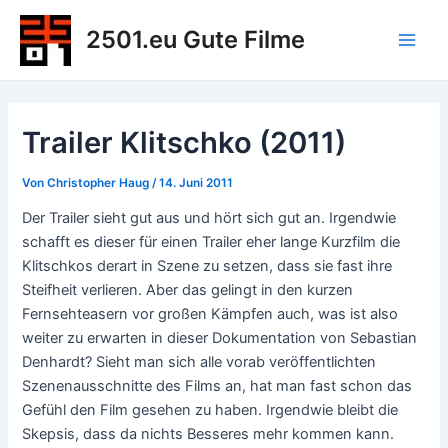
Zum
2501.eu Gute Filme
Inhalt
Main
springen
Men
Trailer Klitschko (2011)
Von
Christopher Haug
/
14. Juni 2011
Der Trailer sieht gut aus und hört sich gut an. Irgendwie
schafft es dieser für einen Trailer eher lange Kurzfilm die
Klitschkos derart in Szene zu setzen, dass sie fast ihre
Steifheit verlieren. Aber das gelingt in den kurzen
Fernsehteasern vor großen Kämpfen auch, was ist also
weiter zu erwarten in dieser Dokumentation von Sebastian
Denhardt? Sieht man sich alle vorab veröffentlichten
Szenenausschnitte des Films an, hat man fast schon das
Gefühl den Film gesehen zu haben. Irgendwie bleibt die
Skepsis, dass da nichts Besseres mehr kommen kann.