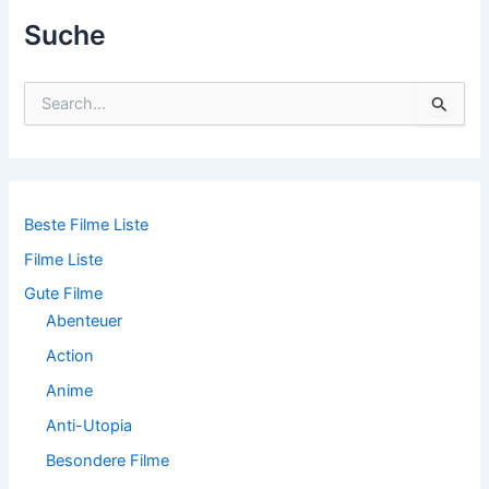
Suche
S
u
c
h
e
n
n
Beste Filme Liste
a
Filme Liste
c
h
Gute Filme
:
Abenteuer
Action
Anime
Anti-Utopia
Besondere Filme