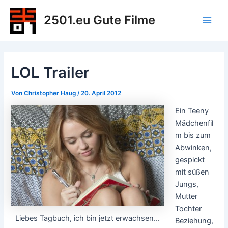
Zum
2501.eu Gute Filme
Inhalt
Main
springen
Men
LOL Trailer
Von
Christopher Haug
/
20. April 2012
Ein Teeny
Mädchenfil
m bis zum
Abwinken,
gespickt
mit süßen
Jungs,
Mutter
Tochter
Liebes Tagbuch, ich bin jetzt erwachsen...
Beziehung,