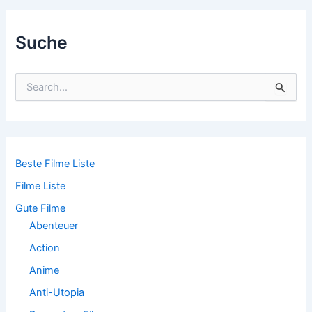
navigation
Suche
S
u
c
h
e
n
n
Beste Filme Liste
a
Filme Liste
c
h
Gute Filme
:
Abenteuer
Action
Anime
Anti-Utopia