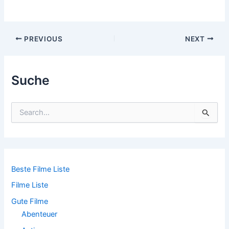
Post
PREVIOUS
NEXT
navigation
Suche
S
u
c
h
e
n
n
Beste Filme Liste
a
Filme Liste
c
h
Gute Filme
:
Abenteuer