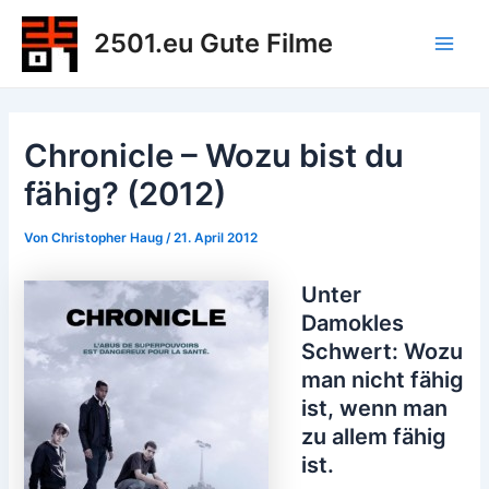
Zum
2501.eu Gute Filme
Inhalt
Main
springen
Men
Chronicle – Wozu bist du
fähig? (2012)
Von
Christopher Haug
/
21. April 2012
Unter
Damokles
Schwert: Wozu
man nicht fähig
ist, wenn man
zu allem fähig
ist.