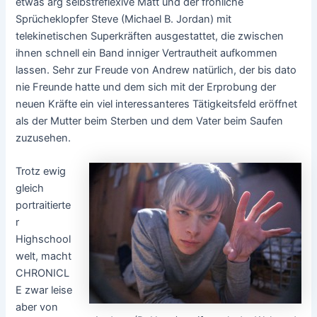
etwas arg selbstreflexive Matt und der fröhliche
Sprücheklopfer Steve (Michael B. Jordan) mit
telekinetischen Superkräften ausgestattet, die zwischen
ihnen schnell ein Band inniger Vertrautheit aufkommen
lassen. Sehr zur Freude von Andrew natürlich, der bis dato
nie Freunde hatte und dem sich mit der Erprobung der
neuen Kräfte ein viel interessanteres Tätigkeitsfeld eröffnet
als der Mutter beim Sterben und dem Vater beim Saufen
zuzusehen.
Trotz ewig
gleich
portraitierte
r
Highschool
welt, macht
CHRONICL
E zwar leise
aber von